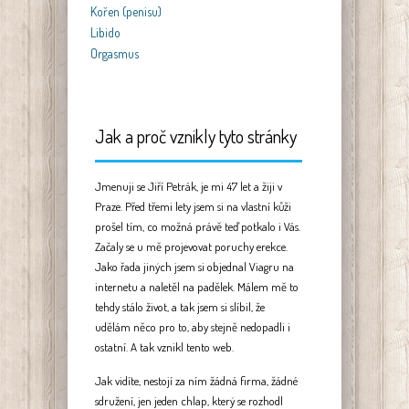
Kořen (penisu)
Libido
Orgasmus
Jak a proč vznikly tyto stránky
Jmenuji se Jiří Petrák, je mi 47 let a žiji v
Praze. Před třemi lety jsem si na vlastní kůži
prošel tím, co možná právě teď potkalo i Vás.
Začaly se u mě projevovat poruchy erekce.
Jako řada jiných jsem si objednal Viagru na
internetu a naletěl na padělek. Málem mě to
tehdy stálo život, a tak jsem si slíbil, že
udělám něco pro to, aby stejně nedopadli i
ostatní. A tak vznikl tento web.
Jak vidíte, nestojí za ním žádná firma, žádné
sdružení, jen jeden chlap, který se rozhodl