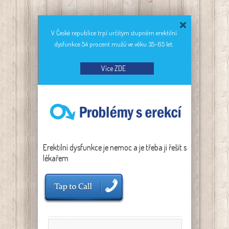
V České republice trpí určitým stupněm erektilní
dysfunkce 54 procent mužů ve věku 35–65 let.
Více ZDE
Erektilní dysfunkce je nemoc a je třeba ji řešit s
lékařem