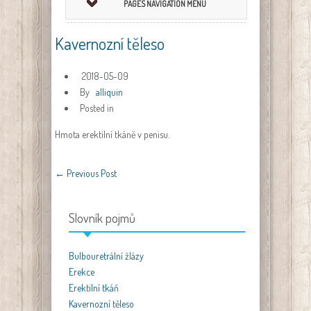
PAGES NAVIGATION MENU
Kavernozní těleso
2018-05-09
By
alliquin
Posted in
Hmota erektilní tkáně v penisu.
←
Previous Post
Slovník pojmů
Bulbouretrální žlázy
Erekce
Erektilní tkáň
Kavernozní těleso