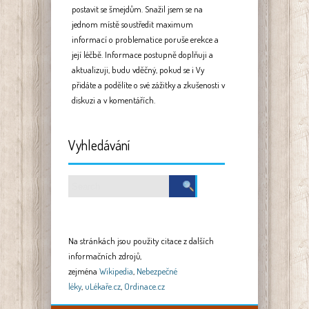
postavit se šmejdům. Snažil jsem se na
jednom místě soustředit maximum
informací o problematice poruše erekce a
její léčbě. Informace postupně doplňuji a
aktualizuji, budu vděčný, pokud se i Vy
přidáte a podělíte o své zážitky a zkušenosti v
diskuzi a v komentářích.
Vyhledávání
Na stránkách jsou použity citace z dalších
informačních zdrojů,
zejména
Wikipedia
,
Nebezpečné
léky
,
uLékaře.cz
,
Ordinace.cz