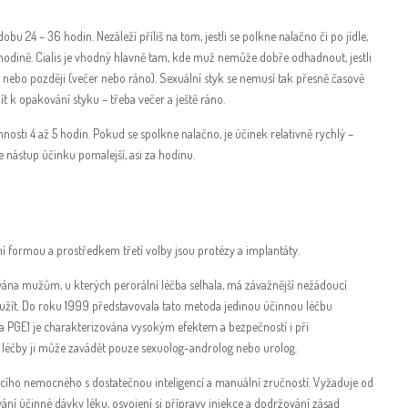
obu 24 – 36 hodin. Nezáleží příliš na tom, jestli se polkne nalačno či po jídle,
hodině. Cialis je vhodný hlavně tam, kde muž nemůže dobře odhadnout, jestli
y nebo později (večer nebo ráno). Sexuální styk se nemusí tak přesně časově
ít k opakování styku – třeba večer a ještě ráno.
nosti 4 až 5 hodin. Pokud se spolkne nalačno, je účinek relativně rychlý –
je nástup účinku pomalejší, asi za hodinu.
í formou a prostředkem třetí volby jsou protézy a implantáty.
vána mužům, u kterých perorální léčba selhala, má závažnější nežádoucí
žít. Do roku 1999 představovala tato metoda jedinou účinnou léčbu
čba PGE1 je charakterizována vysokým efektem a bezpečností i při
 léčby ji může zavádět pouze sexuolog-androlog nebo urolog.
ího nemocného s dostatečnou inteligencí a manuální zručností. Vyžaduje od
ání účinné dávky léku, osvojení si přípravy injekce a dodržování zásad