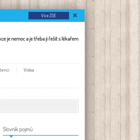
Více ZDE
kce je nemoc a je třeba ji řešit s lékařem
tenci
Videa
Slovník pojmů