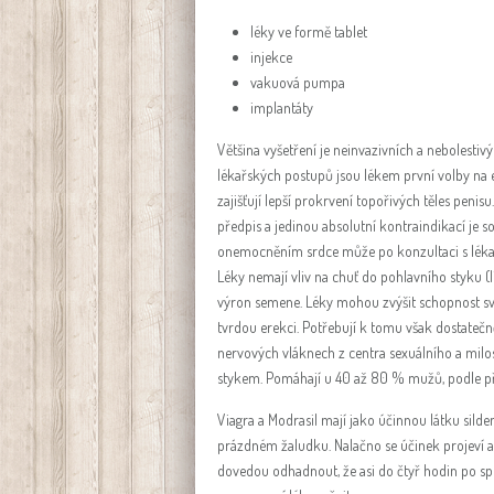
léky ve formě tablet
injekce
vakuová pumpa
implantáty
Většina vyšetření je neinvazivních a nebolesti
lékařských postupů jsou lékem první volby na er
zajišťují lepší prokrvení topořivých těles penisu
předpis a jedinou absolutní kontraindikací je s
onemocněním srdce může po konzultaci s lékaře
Léky nemají vliv na chuť do pohlavního styku (
výron semene. Léky mohou zvýšit schopnost sva
tvrdou erekci. Potřebují k tomu však dostatečně
nervových vláknech z centra sexuálního a milos
stykem. Pomáhají u 40 až 80 % mužů, podle př
Viagra a Modrasil mají jako účinnou látku sildena
prázdném žaludku. Nalačno se účinek projeví asi
dovedou odhadnout, že asi do čtyř hodin po sp