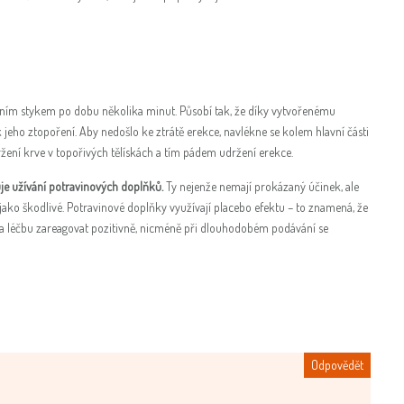
ním stykem po dobu několika minut. Působí tak, že díky vytvořenému
jeho ztopoření. Aby nedošlo ke ztrátě erekce, navlékne se kolem hlavní části
žení krve v topořivých tělískách a tím pádem udržení erekce.
e užívání potravinových doplňků.
Ty nejenže nemají prokázaný účinek, ale
ako škodlivé. Potravinové doplňky využívají placebo efektu – to znamená, že
a léčbu zareagovat pozitivně, nicméně při dlouhodobém podávání se
Odpovědět