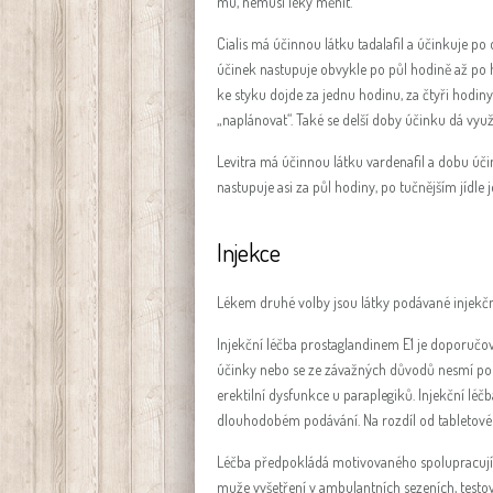
mu, nemusí léky měnit.
Cialis má účinnou látku tadalafil a účinkuje po d
účinek nastupuje obvykle po půl hodině až po 
ke styku dojde za jednu hodinu, za čtyři hodin
„naplánovat“. Také se delší doby účinku dá využ
Levitra má účinnou látku vardenafil a dobu účin
nastupuje asi za půl hodiny, po tučnějším jídle 
Injekce
Lékem druhé volby jsou látky podávané injekčn
Injekční léčba prostaglandinem E1 je doporučo
účinky nebo se ze závažných důvodů nesmí pou
erektilní dysfunkce u paraplegiků. Injekční lé
dlouhodobém podávání. Na rozdíl od tabletové
Léčba předpokládá motivovaného spolupracujíc
muže vyšetření v ambulantních sezeních, testov