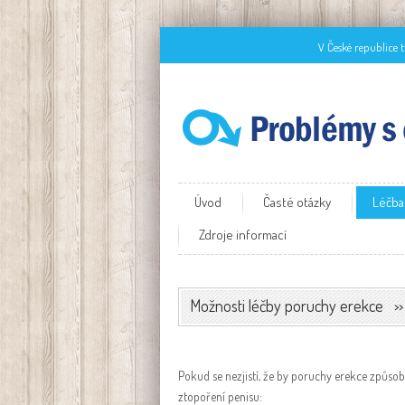
V České republice 
Úvod
Časté otázky
Léčba
Zdroje informací
Možnosti léčby poruchy erekce
Pokud se nezjistí, že by poruchy erekce způso
ztopoření penisu: