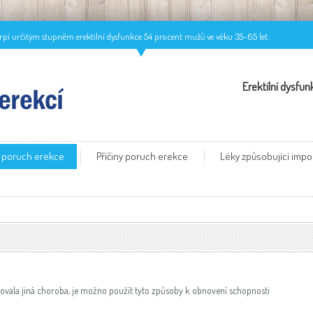
trpí určitým stupněm erektilní dysfunkce 54 procent mužů ve věku 35–65 let.
Erektilní dysfun
 poruch erekce
Příčiny poruch erekce
Léky způsobující impo
bovala jiná choroba, je možno použít tyto způsoby k obnovení schopnosti