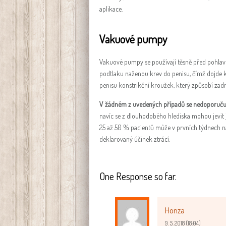
aplikace.
Vakuové pumpy
Vakuové pumpy se používají těsně před pohlav
podtlaku naženou krev do penisu, čímž dojde k 
penisu konstrikční kroužek, který způsobí zadr
V žádném z uvedených případů se nedoporučuj
navíc se z dlouhodobého hlediska mohou jevit j
25 až 50 % pacientů může v prvních týdnech n
deklarovaný účinek ztrácí.
One Response so far.
Honza
9. 5. 2018 (18:04)