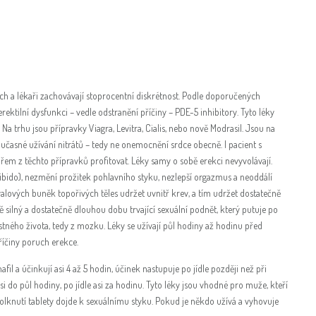
vých a lékaři zachovávají stoprocentní diskrétnost. Podle doporučených
ektilní dysfunkci – vedle odstranění příčiny – PDE-5 inhibitory. Tyto léky
. Na trhu jsou přípravky Viagra, Levitra, Cialis, nebo nově Modrasil. Jsou na
oučasné užívání nitrátů – tedy ne onemocnění srdce obecně. I pacient s
m z těchto přípravků profitovat. Léky samy o sobě erekci nevyvolávají.
libido), nezmění prožitek pohlavního styku, nezlepší orgazmus a neoddálí
lových buněk topořivých těles udržet uvnitř krev, a tím udržet dostatečně
 silný a dostatečně dlouhou dobu trvající sexuální podnět, který putuje po
tného života, tedy z mozku. Léky se užívají půl hodiny až hodinu před
íčiny poruch erekce.
fil a účinkují asi 4 až 5 hodin, účinek nastupuje po jídle později než při
 do půl hodiny, po jídle asi za hodinu. Tyto léky jsou vhodné pro muže, kteří
olknutí tablety dojde k sexuálnímu styku. Pokud je někdo užívá a vyhovuje